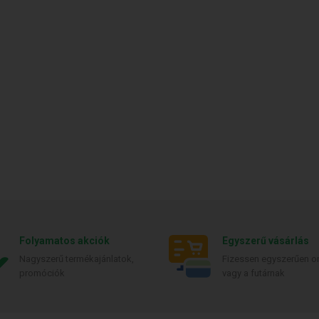
Folyamatos akciók
Egyszerű vásárlás
Nagyszerű termékajánlatok,
Fizessen egyszerűen on
promóciók
vagy a futárnak