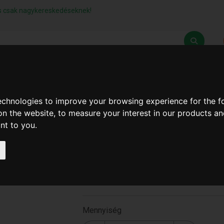
lás csak nagykereskedéseknek!
Z
SZÁLLÍTÁSI FELTÉTELEK
ELÉRHETŐSÉGEINK
technologies to improve your browsing experience for the 
on the website
,
to measure your interest in our products a
ant to you
.
Lábtörlő Royal 40x70* (
HL006 )
HL006
Mennyiség