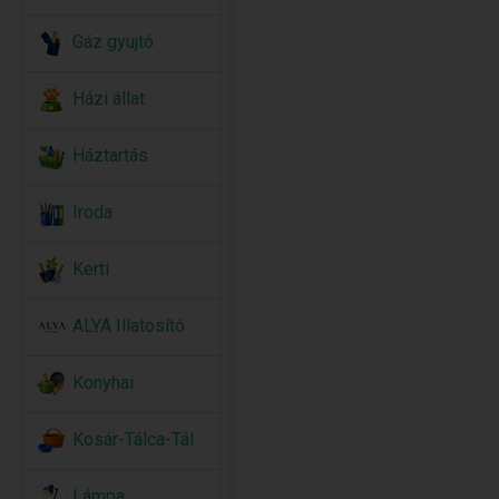
Gáz gyujtó
Házi állat
Háztartás
Iroda
Kerti
ALYA Illatosító
Konyhai
Kosár-Tálca-Tál
Lámpa