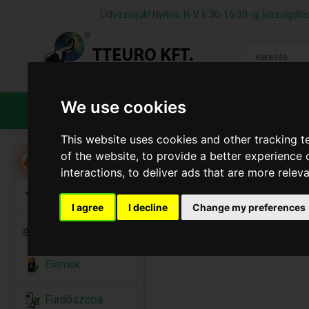
Üdvözöljük! Nyitva: H-V 6:30-16:30-ig, kiszolgá
We use cookies
TERMÉKEK
CÉGÜNKRŐL
ÁFS
This website uses cookies and other tracking 
of the website
,
to provide a better experience 
Akció
interactions
,
to deliver ads that are more relev
Alkalmi Kellékek
I agree
I decline
Change my preferences
Bicikli
Elemek
Fürdőszoba