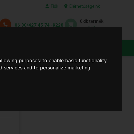
Fiók
Elérhetőségeink
0 db termék
06 30/427 45 74 -K228
0 Ft
KEDVENC TERMÉKEID
following purposes:
to enable basic functionality
nd services and to personalize marketing