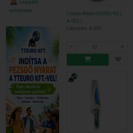
Legújabb
termékeink
Csipke Alátét (600Db/Kt) (
A-003 )
Cikkszám: A-003