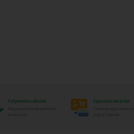
Folyamatos akciók
Egyszerű vásárlás
Nagyszerű termékajánlatok,
Fizessen egyszerűen on
promóciók
vagy a futárnak