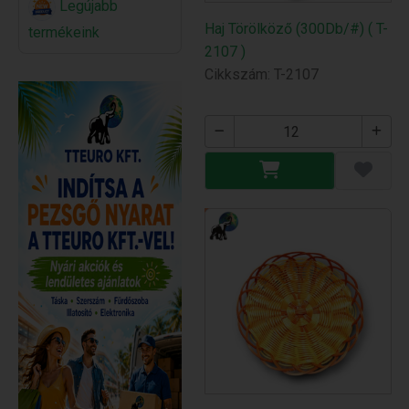
Legújabb
Haj Törölköző (300Db/#) ( T-
termékeink
2107 )
Cikkszám: T-2107