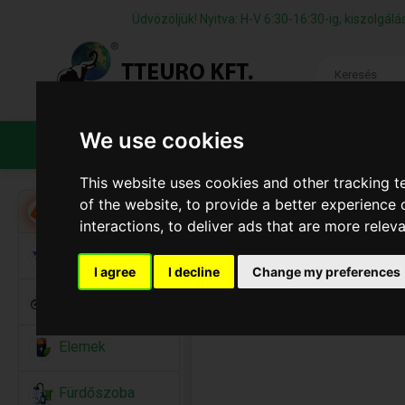
Üdvözöljük! Nyitva: H-V 6:30-16:30-ig, kiszolgá
We use cookies
TERMÉKEK
CÉGÜNKRŐL
ÁFS
This website uses cookies and other tracking 
of the website
,
to provide a better experience 
Akció
interactions
,
to deliver ads that are more relev
Alkalmi Kellékek
I agree
I decline
Change my preferences
Bicikli
Elemek
Fürdőszoba