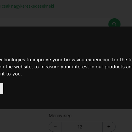
lás csak nagykereskedéseknek!
Z
SZÁLLÍTÁSI FELTÉTELEK
ELÉRHETŐSÉGEINK
technologies to improve your browsing experience for the 
on the website
,
to measure your interest in our products a
ant to you
.
Szemétláda
T-2563
Mennyiség