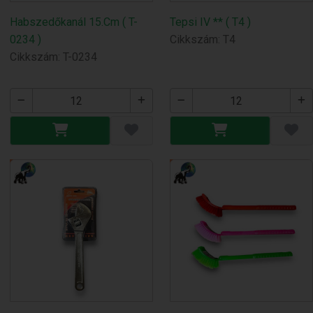
Habszedőkanál 15.Cm ( T-
Tepsi IV ** ( T4 )
0234 )
Cikkszám: T4
Cikkszám: T-0234