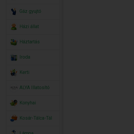
Gáz gyujtó
Házi állat
Háztartás
Iroda
Kerti
ALYA Illatosító
Konyhai
Kosár-Tálca-Tál
Lámpa