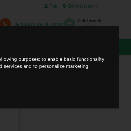
Fiók
Elérhetőségeink
0 db termék
06 30/427 45 74 -K228
0 Ft
KEDVENC TERMÉKEID
following purposes:
to enable basic functionality
nd services and to personalize marketing