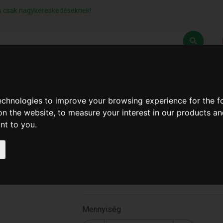
lás csak nagykereskedéseknek!
Z
SZÁLLÍTÁSI FELTÉTELEK
ELÉRHETŐSÉGEINK
technologies to improve your browsing experience for the 
on the website
,
to measure your interest in our products a
ant to you
.
Zuhanyzó Készlet Állíthat
1.5M
T-2637
Mennyiség