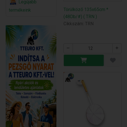
Legújabb
Törülköző 135x65cm *
termékeink
(48Db/#) ( TRN )
Cikkszám: TRN