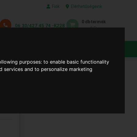
Fiók
Elérhetőségeink
0 db termék
06 30/427 45 74 -K228
0 Ft
KEDVENC TERMÉKEID
following purposes:
to enable basic functionality
nd services and to personalize marketing
ó