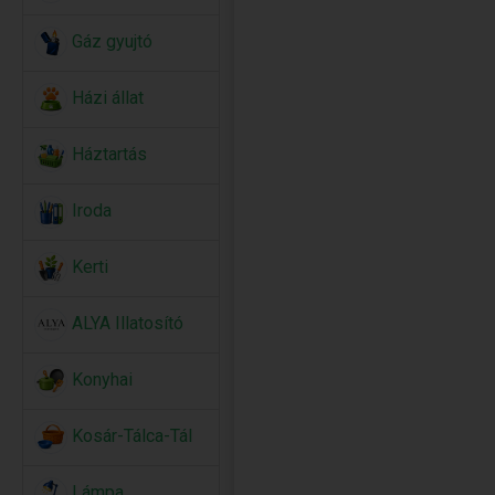
Gáz gyujtó
Házi állat
Háztartás
Iroda
Kerti
ALYA Illatosító
Konyhai
Kosár-Tálca-Tál
Lámpa