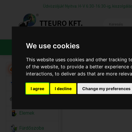
Üdvözöljük! Nyitva: H-V 6:30-16:30-ig, kiszolgá
We use cookies
TERMÉKEK
CÉGÜNKRŐL
ÁFS
This website uses cookies and other tracking 
of the website
,
to provide a better experience 
Akció
interactions
,
to deliver ads that are more relev
Alkalmi Kellékek
I agree
I decline
Change my preferences
Bicikli
Elemek
Fürdőszoba