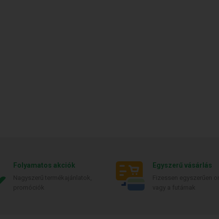
Folyamatos akciók
Egyszerű vásárlás
Nagyszerű termékajánlatok,
Fizessen egyszerűen on
promóciók
vagy a futárnak