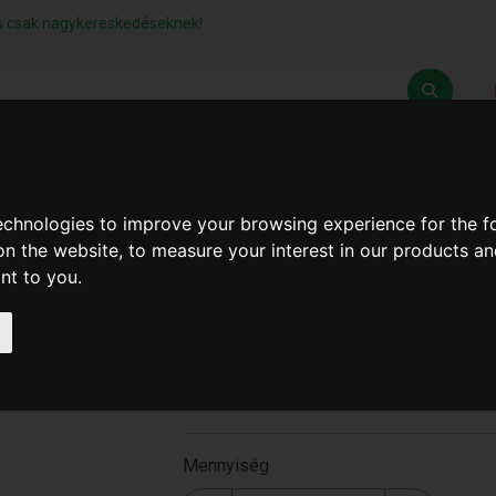
lás csak nagykereskedéseknek!
Z
SZÁLLÍTÁSI FELTÉTELEK
ELÉRHETŐSÉGEINK
technologies to improve your browsing experience for the 
on the website
,
to measure your interest in our products a
ant to you
.
Műanyag Flexibilis
Lefolyócső
T-2644
Mennyiség