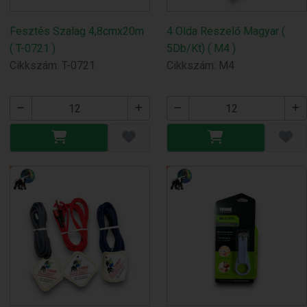
Fesztés Szalag 4,8cmx20m
4 Olda Reszelő Magyar (
( T-0721 )
5Db/Kt) ( M4 )
Cikkszám: T-0721
Cikkszám: M4