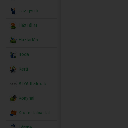
Gáz gyujtó
Házi állat
Háztartás
Iroda
Kerti
ALYA Illatosító
Konyhai
Kosár-Tálca-Tál
Lámpa