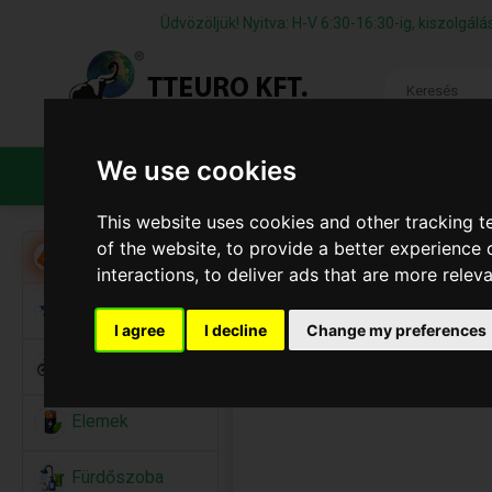
Üdvözöljük! Nyitva: H-V 6:30-16:30-ig, kiszolgá
We use cookies
TERMÉKEK
CÉGÜNKRŐL
ÁFS
This website uses cookies and other tracking 
of the website
,
to provide a better experience 
Akció
interactions
,
to deliver ads that are more relev
Alkalmi Kellékek
I agree
I decline
Change my preferences
Bicikli
Elemek
Fürdőszoba