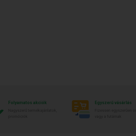
Folyamatos akciók
Egyszerű vásárlás
Nagyszerű termékajánlatok,
Fizessen egyszerűen on
promóciók
vagy a futárnak