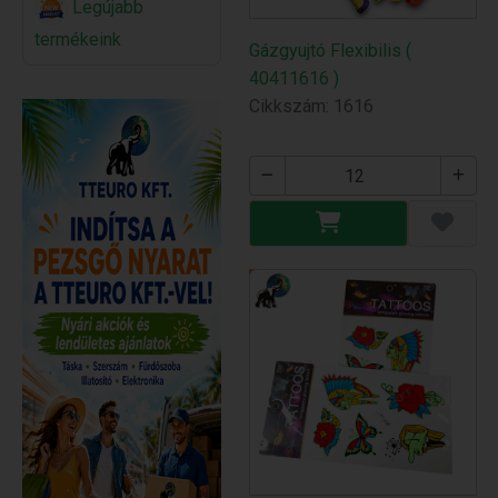
Legújabb
termékeink
Gázgyujtó Flexibilis (
40411616 )
Cikkszám: 1616