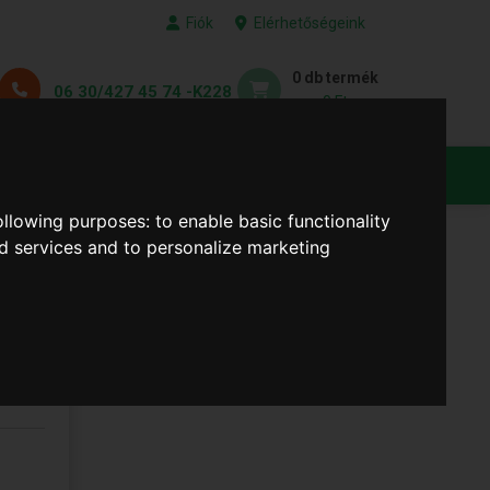
Fiók
Elérhetőségeink
0 db termék
06 30/427 45 74 -K228
0 Ft
KEDVENC TERMÉKEID
following purposes:
to enable basic functionality
nd services and to personalize marketing