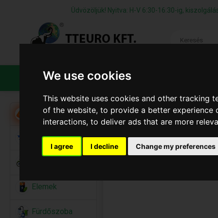
Üdvözöljük! Nyitva: H-V 6:30-16:30-ig, kiszolgá
We use cookies
TERMÉKEK
CÉGÜNKRŐL
ÁFS
This website uses cookies and other tracking 
of the website
,
to provide a better experience 
Akció
interactions
,
to deliver ads that are more relev
Alkalmi Kellékek
I agree
I decline
Change my preferences
Bicikli
Elemek
Fürdőszoba