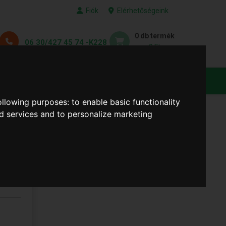
Fiók
Elérhetőségeink
0 db termék
06 30/427 45 74 -K228
0 Ft
KEDVENC TERMÉKEID
following purposes:
to enable basic functionality
nd services and to personalize marketing