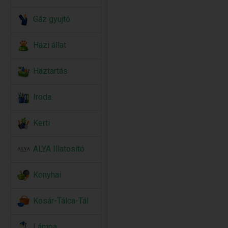
Gáz gyujtó
Házi állat
Háztartás
Iroda
Kerti
ALYA Illatosító
Konyhai
Kosár-Tálca-Tál
Lámpa