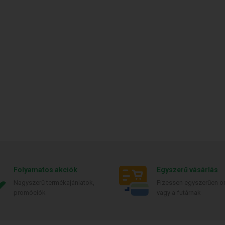
Folyamatos akciók
Egyszerű vásárlás
Nagyszerű termékajánlatok,
Fizessen egyszerűen on
promóciók
vagy a futárnak