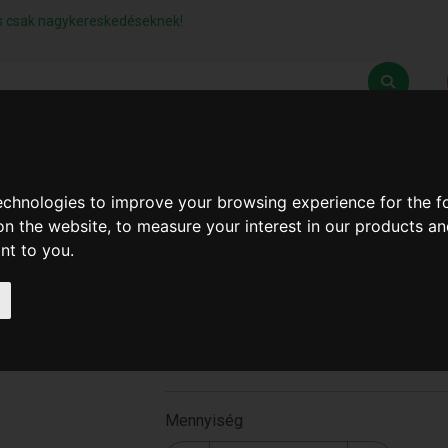
lás csak nagykereskedéseknek!
Z
SZÁLLÍTÁSI FELTÉTELEK
ELÉRHETŐSÉGEINK
technologies to improve your browsing experience for the 
on the website
,
to measure your interest in our products a
ant to you
.
Lamellás Csíszolókorong
125mm P60 (300Db/#)
A-790-1
Mennyiség