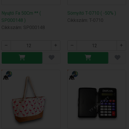
Nyujtó Fa 50Cm ** (
Sörnyító T-0710 ( -50% )
SP000148 )
Cikkszám: T-0710
Cikkszám: SP000148