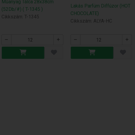
Műanyag Tálca 28x38cm
Lakás Parfüm Diffúzor (HOT
(52Db/#) ( T-1345 )
CHOCOLATE)
Cikkszám: T-1345
Cikkszám: ALYA-HC