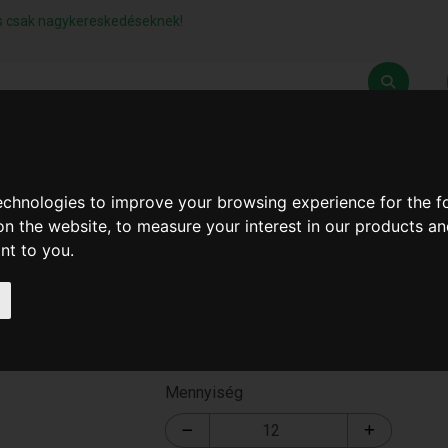
lás csak nagykereskedéseknek!
Z
SZÁLLÍTÁSI FELTÉTELEK
ELÉRHETŐSÉGEINK
technologies to improve your browsing experience for the 
on the website
,
to measure your interest in our products a
ant to you
.
LED Érzékelő Lámpa 15W
T-3062-1
Mennyiség