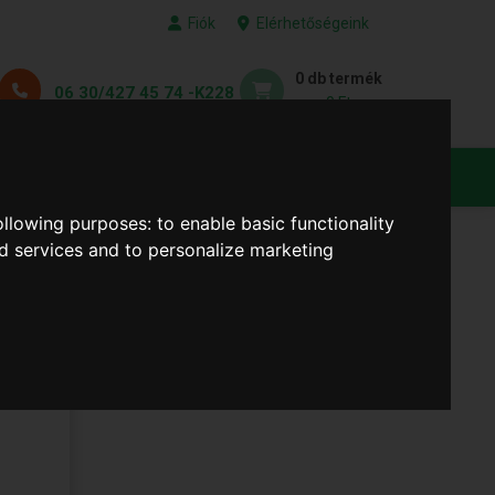
Fiók
Elérhetőségeink
0 db termék
06 30/427 45 74 -K228
0 Ft
KEDVENC TERMÉKEID
following purposes:
to enable basic functionality
nd services and to personalize marketing