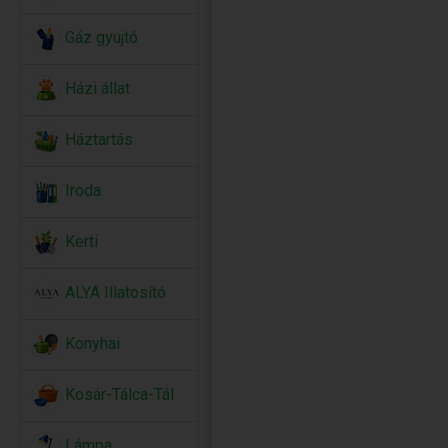
Gáz gyujtó
Házi állat
Háztartás
Iroda
Kerti
ALYA Illatosító
Konyhai
Kosár-Tálca-Tál
Lámpa