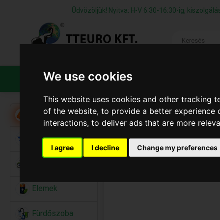
Üdvözöljük! Nyitva: H-V 6:30-16:30-ig, kiszolgá
We use cookies
TERMÉKEK
CÉGÜNKRŐL
ÁFS
This website uses cookies and other tracking 
of the website
,
to provide a better experience 
Akció
interactions
,
to deliver ads that are more relev
Alkalmi Kellékek
I agree
I decline
Change my preferences
Bicikli
Elemek
Fürdőszoba