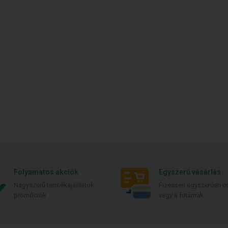
Folyamatos akciók
Egyszerű vásárlás
Nagyszerű termékajánlatok,
Fizessen egyszerűen on
promóciók
vagy a futárnak