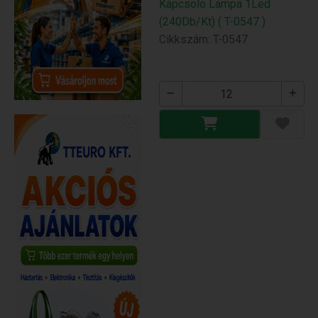
Kápcsolo Lámpa 1Led
(240Db/Kt) ( T-0547 )
Cikkszám: T-0547