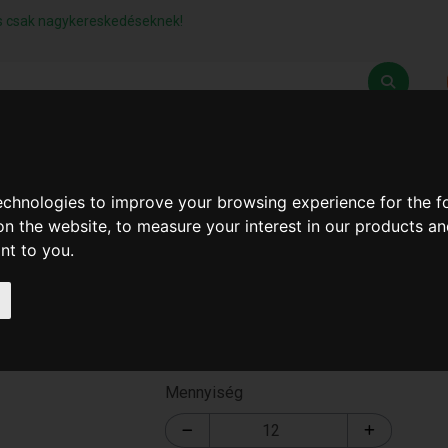
lás csak nagykereskedéseknek!
Z
SZÁLLÍTÁSI FELTÉTELEK
ELÉRHETŐSÉGEINK
technologies to improve your browsing experience for the 
on the website
,
to measure your interest in our products a
ant to you
.
Hajvágó Gép Szárkány
T-3048
Mennyiség