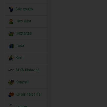
Gáz gyujtó
Házi állat
Háztartás
Iroda
Kerti
ALYA Illatosító
Konyhai
Kosár-Tálca-Tál
Lámpa