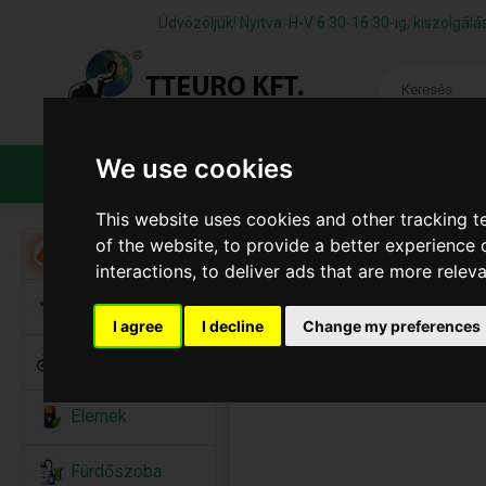
Üdvözöljük! Nyitva: H-V 6:30-16:30-ig, kiszolgá
We use cookies
TERMÉKEK
CÉGÜNKRŐL
ÁFS
This website uses cookies and other tracking 
of the website
,
to provide a better experience 
Akció
interactions
,
to deliver ads that are more relev
Alkalmi Kellékek
I agree
I decline
Change my preferences
Bicikli
Elemek
Fürdőszoba