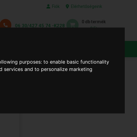
Fiók
Elérhetőségeink
0 db termék
06 30/427 45 74 -K228
0 Ft
KEDVENC TERMÉKEID
following purposes:
to enable basic functionality
nd services and to personalize marketing