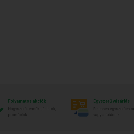
Folyamatos akciók
Egyszerű vásárlás
Nagyszerű termékajánlatok,
Fizessen egyszerűen on
promóciók
vagy a futárnak