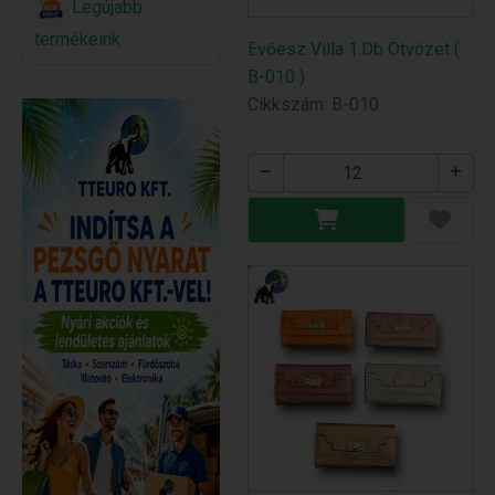
Legújabb
termékeink
Evőesz Villa 1.Db Ötvözet (
B-010 )
Cikkszám: B-010