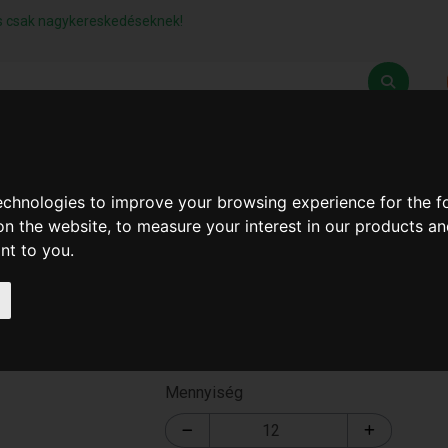
lás csak nagykereskedéseknek!
Z
SZÁLLÍTÁSI FELTÉTELEK
ELÉRHETŐSÉGEINK
technologies to improve your browsing experience for the 
on the website
,
to measure your interest in our products a
ant to you
.
Hajvágó Gép Átlátszó Tok
T-3046
Mennyiség