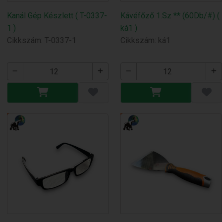
Kanál Gép Készlett ( T-0337-
Kávéfőző 1.Sz ** (60Db/#) (
1 )
ká1 )
Cikkszám: T-0337-1
Cikkszám: ká1