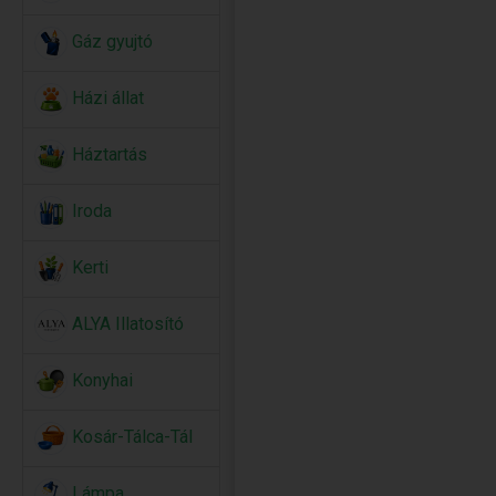
Gáz gyujtó
Házi állat
Háztartás
Iroda
Kerti
ALYA Illatosító
Konyhai
Kosár-Tálca-Tál
Lámpa