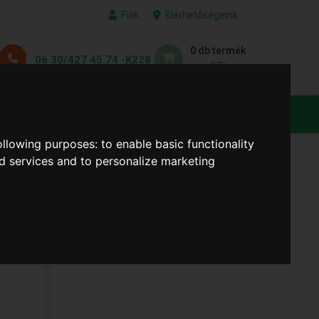
Fiók
Elérhetőségeink
0 db termék
06 30/427 45 74 -K228
0 Ft
KEDVENC TERMÉKEID
following purposes:
to enable basic functionality
nd services and to personalize marketing