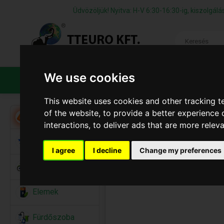
Üdvözöljük! Nyitva: H-V 6:30-16:30-ig, kiszolgá
We use cookies
TERMÉKEK
CÉGÜNKRŐL
ÁFS
This website uses cookies and other tracking 
of the website
,
to provide a better experience 
Akció
interactions
,
to deliver ads that are more relev
Alkalmi Kellékek
I agree
I decline
Change my preferences
Bicikli
Elemek
Fürdőszoba