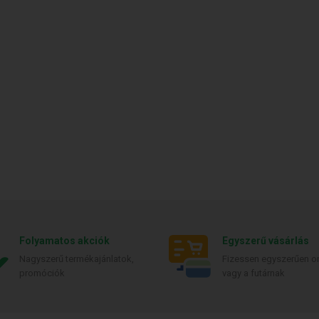
Folyamatos akciók
Egyszerű vásárlás
Nagyszerű termékajánlatok,
Fizessen egyszerűen on
promóciók
vagy a futárnak