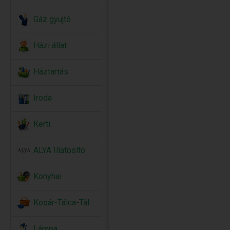
Gáz gyujtó
Házi állat
Háztartás
Iroda
Kerti
ALYA Illatosító
Konyhai
Kosár-Tálca-Tál
Lámpa