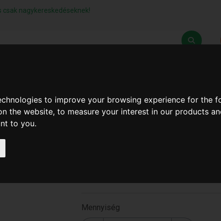
lás csak nagykereskedéseknek!
Z
SZÁLLÍTÁSI FELTÉTELEK
ELÉRHETŐSÉGEINK
technologies to improve your browsing experience for the 
on the website
,
to measure your interest in our products a
ant to you
.
1/2"-Os Golyós Átfolyó C
B-B ( A-911 )
A-911
Mennyiség