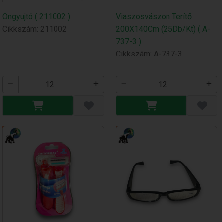
Öngyujtó ( 211002 )
Viaszosvászon Terítő
Cikkszám: 211002
200X140Cm (25Db/Kt) ( A-
737-3 )
Cikkszám: A-737-3