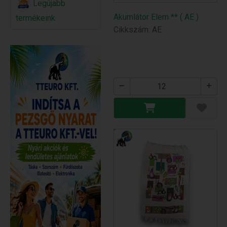
Legújabb
Akumlátor Elem ** ( AE )
termékeink
Cikkszám: AE