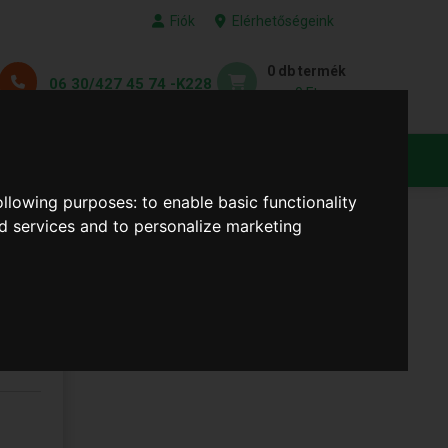
Fiók
Elérhetőségeink
0 db termék
06 30/427 45 74 -K228
0 Ft
KEDVENC TERMÉKEID
following purposes:
to enable basic functionality
nd services and to personalize marketing
sap