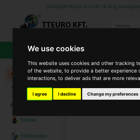
Üdvözöljük! Nyitva: H-V 6:30-16:30-ig, kiszolgá
We use cookies
TERMÉKEK
CÉGÜNKRŐL
ÁFS
This website uses cookies and other tracking 
of the website
,
to provide a better experience 
Akció
interactions
,
to deliver ads that are more relev
Alkalmi Kellékek
I agree
I decline
Change my preferences
Bicikli
Elemek
Fürdőszoba