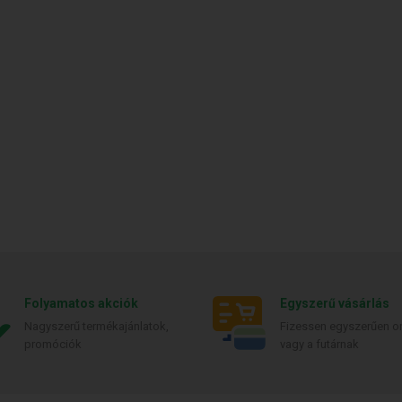
Folyamatos akciók
Egyszerű vásárlás
Nagyszerű termékajánlatok,
Fizessen egyszerűen on
promóciók
vagy a futárnak