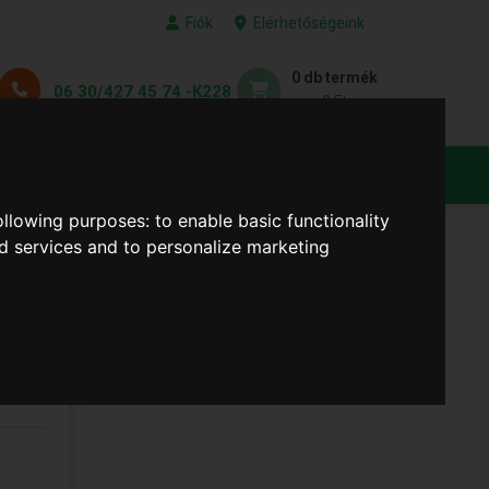
Fiók
Elérhetőségeink
0 db termék
06 30/427 45 74 -K228
0 Ft
KEDVENC TERMÉKEID
following purposes:
to enable basic functionality
nd services and to personalize marketing