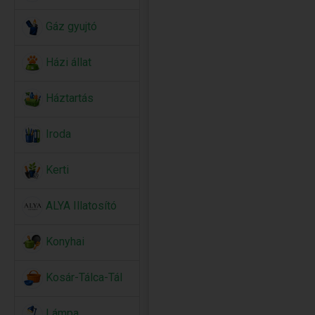
Gáz gyujtó
Házi állat
Háztartás
Iroda
Kerti
ALYA Illatosító
Konyhai
Kosár-Tálca-Tál
Lámpa