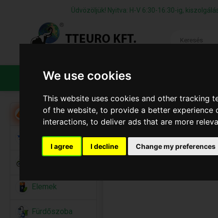
Üdvözöljük! Nyitva: H-V 6:30-16:30-ig, kiszolgá
We use cookies
TERMÉKEK
CÉGÜNKRŐL
ÁFS
This website uses cookies and other tracking 
of the website
,
to provide a better experience 
Akció
interactions
,
to deliver ads that are more relev
Alkalmi Kellékek
I agree
I decline
Change my preferences
Bicikli
Elemek
Fürdőszoba