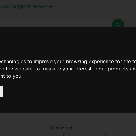
lás csak nagykereskedéseknek!
Z
SZÁLLÍTÁSI FELTÉTELEK
ELÉRHETŐSÉGEINK
technologies to improve your browsing experience for the 
on the website
,
to measure your interest in our products a
ant to you
.
Mű Saláta Tál T-1604 ( T-
1604 )
T-1604
Mennyiség