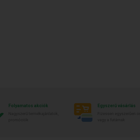
Folyamatos akciók
Egyszerű vásárlás
Nagyszerű termékajánlatok,
Fizessen egyszerűen on
promóciók
vagy a futárnak