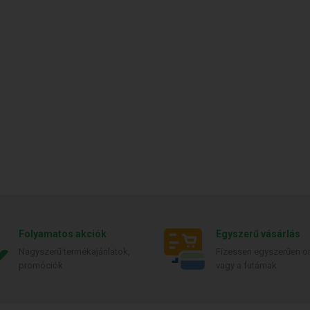
Folyamatos akciók
Egyszerű vásárlás
Nagyszerű termékajánlatok,
Fizessen egyszerűen on
promóciók
vagy a futárnak