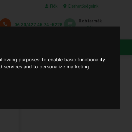
Fiók
Elérhetőségeink
0 db termék
06 30/427 45 74 -K228
0 Ft
KEDVENC TERMÉKEID
following purposes:
to enable basic functionality
nd services and to personalize marketing