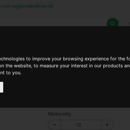
lás csak nagykereskedéseknek!
Z
SZÁLLÍTÁSI FELTÉTELEK
ELÉRHETŐSÉGEINK
technologies to improve your browsing experience for the 
on the website
,
to measure your interest in our products a
ant to you
.
Ak Fejlámpa ( T-1688 )
T-1688
Mennyiség