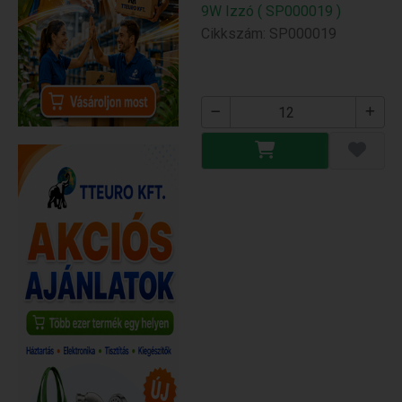
9W Izzó ( SP000019 )
Cikkszám: SP000019