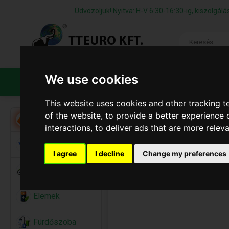
Üdvözöljük! Nyitva: H-V 6:30-16:30-ig, kiszolgá
We use cookies
TERMÉKEK
CÉGÜNKRŐL
ÁFS
This website uses cookies and other tracking 
of the website
,
to provide a better experience 
Akció
interactions
,
to deliver ads that are more relev
Alkalmi Kellékek
I agree
I decline
Change my preferences
Bicikli
Elemek
Fürdőszoba