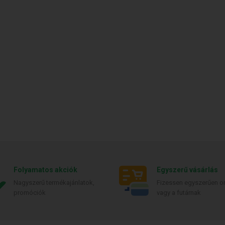
Folyamatos akciók
Egyszerű vásárlás
Nagyszerű termékajánlatok,
Fizessen egyszerűen on
promóciók
vagy a futárnak