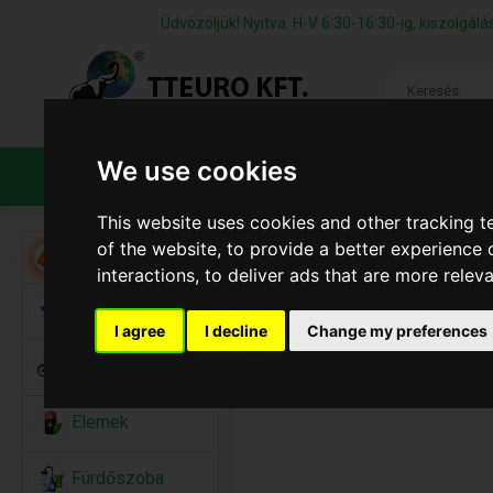
Üdvözöljük! Nyitva: H-V 6:30-16:30-ig, kiszolgá
We use cookies
TERMÉKEK
CÉGÜNKRŐL
ÁFS
This website uses cookies and other tracking 
of the website
,
to provide a better experience 
Akció
interactions
,
to deliver ads that are more relev
Alkalmi Kellékek
I agree
I decline
Change my preferences
Bicikli
Elemek
Fürdőszoba