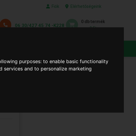
Fiók
Elérhetőségeink
0 db termék
06 30/427 45 74 -K228
0 Ft
KEDVENC TERMÉKEID
following purposes:
to enable basic functionality
nd services and to personalize marketing
ű (