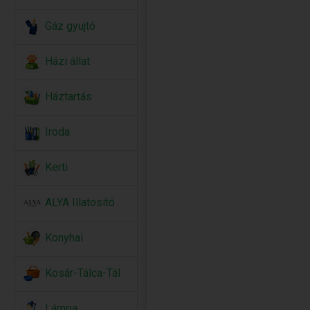
Gáz gyujtó
Házi állat
Háztartás
Iroda
Kerti
ALYA Illatosító
Konyhai
Kosár-Tálca-Tál
Lámpa