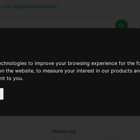
lás csak nagykereskedéseknek!
Z
SZÁLLÍTÁSI FELTÉTELEK
ELÉRHETŐSÉGEINK
technologies to improve your browsing experience for the 
on the website
,
to measure your interest in our products a
ant to you
.
Hasitó Balta 2000Gram M
T-1692 )
T-1692
Mennyiség