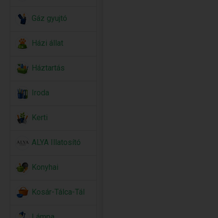
Gáz gyujtó
Házi állat
Háztartás
Iroda
Kerti
ALYA Illatosító
Konyhai
Kosár-Tálca-Tál
Lámpa