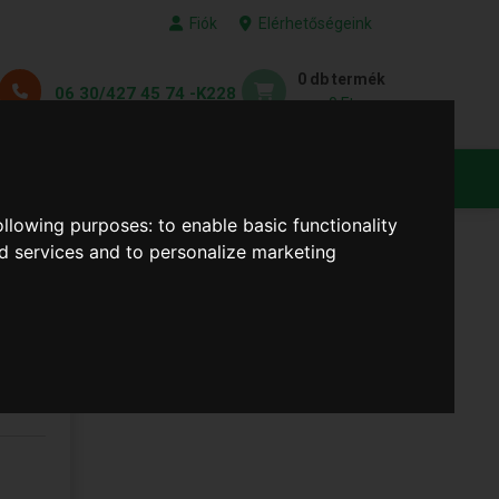
Fiók
Elérhetőségeink
0 db termék
06 30/427 45 74 -K228
0 Ft
KEDVENC TERMÉKEID
following purposes:
to enable basic functionality
nd services and to personalize marketing
(