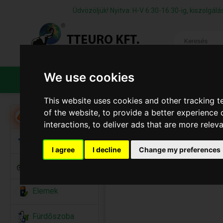
Üdvözöljük! Nyitva: H-V 6:30-16:30-ig, kiszolgá
We use cookies
TERMÉKEK
CÉGÜNKRŐL
ÁFS
This website uses cookies and other tracking 
of the website
,
to provide a better experience 
Akció
interactions
,
to deliver ads that are more relev
Alkalmi Kellékek
I agree
I decline
Change my preferences
Bicikli
Elemek
Fürdőszoba