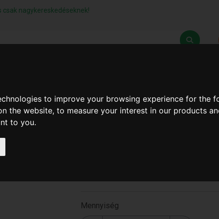
lás csak nagykereskedéseknek!
Z
SZÁLLÍTÁSI FELTÉTELEK
ELÉRHETŐSÉGEINK
technologies to improve your browsing experience for the 
on the website
,
to measure your interest in our products a
ant to you
.
Hűtő Tasak 2Kg 25x35cm 
2kg )
2kg
Mennyiség