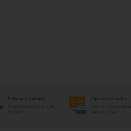
Folyamatos akciók
Egyszerű vásárlás
Nagyszerű termékajánlatok,
Fizessen egyszerűen on
promóciók
vagy a futárnak