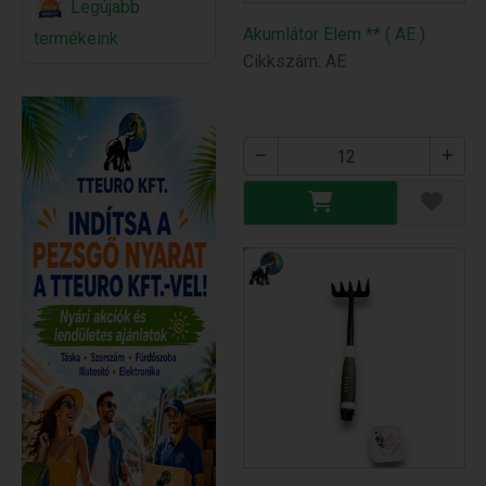
Legújabb
Akumlátor Elem ** ( AE )
termékeink
Cikkszám: AE