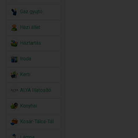
Gáz gyujtó
Házi állat
Háztartás
Iroda
Kerti
ALYA Illatosító
Konyhai
Kosár-Tálca-Tál
Lámpa