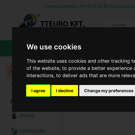
Üdvözöljük! Nyitva: H-V 6:30-16:30-ig, kiszolgá
We use cookies
TERMÉKEK
CÉGÜNKRŐL
ÁFS
This website uses cookies and other tracking 
of the website
,
to provide a better experience 
Akció
interactions
,
to deliver ads that are more relev
Alkalmi Kellékek
I agree
I decline
Change my preferences
Bicikli
Elemek
Fürdőszoba