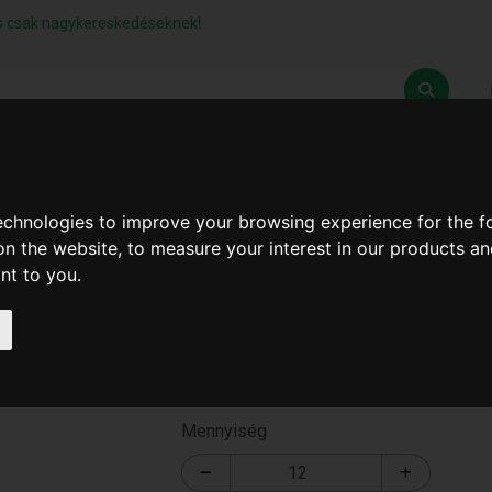
lás csak nagykereskedéseknek!
Z
SZÁLLÍTÁSI FELTÉTELEK
ELÉRHETŐSÉGEINK
technologies to improve your browsing experience for the 
on the website
,
to measure your interest in our products a
ant to you
.
7W Izzó ( SP000021 )
SP000021
Mennyiség