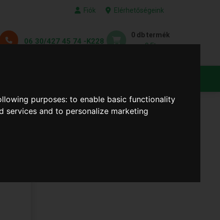
Fiók
Elérhetőségeink
0 db termék
06 30/427 45 74 -K228
0 Ft
KEDVENC TERMÉKEID
following purposes:
to enable basic functionality
nd services and to personalize marketing