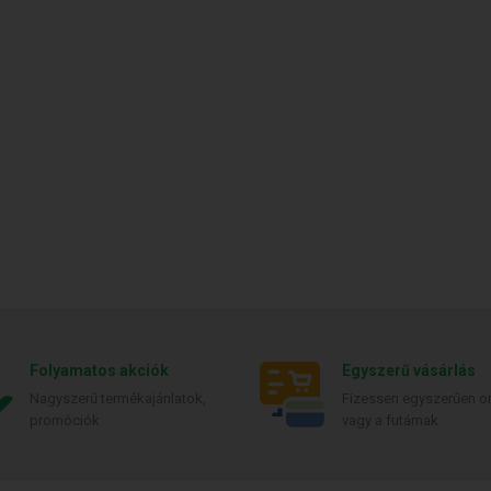
Folyamatos akciók
Egyszerű vásárlás
Nagyszerű termékajánlatok,
Fizessen egyszerűen on
promóciók
vagy a futárnak