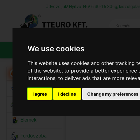
Üdvözöljük! Nyitva: H-V 6:30-16:30-ig, kiszolgá
We use cookies
TERMÉKEK
CÉGÜNKRŐL
ÁFS
This website uses cookies and other tracking 
of the website
,
to provide a better experience 
Akció
interactions
,
to deliver ads that are more relev
Alkalmi Kellékek
I agree
I decline
Change my preferences
Bicikli
Elemek
Fürdőszoba