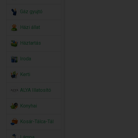
Gáz gyujtó
Házi állat
Háztartás
Iroda
Kerti
ALYA Illatosító
Konyhai
Kosár-Tálca-Tál
Lámpa