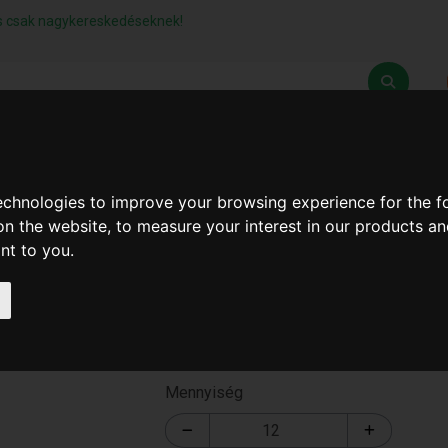
lás csak nagykereskedéseknek!
Z
SZÁLLÍTÁSI FELTÉTELEK
ELÉRHETŐSÉGEINK
technologies to improve your browsing experience for the 
on the website
,
to measure your interest in our products a
ant to you
.
Lábtörlő Gumi ( T-2075 )
T-2075
Mennyiség