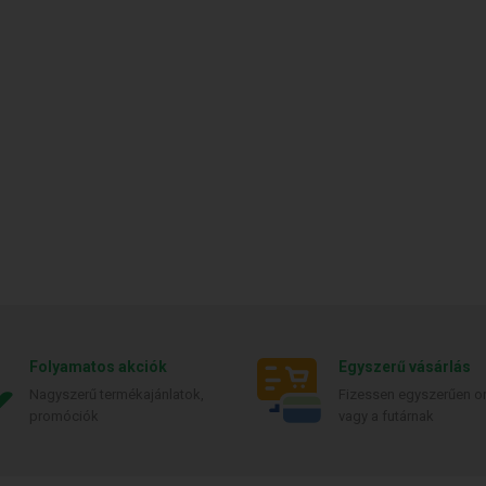
Folyamatos akciók
Egyszerű vásárlás
Nagyszerű termékajánlatok,
Fizessen egyszerűen on
promóciók
vagy a futárnak