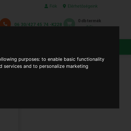
Fiók
Elérhetőségeink
0 db termék
06 30/427 45 74 -K228
0 Ft
KEDVENC TERMÉKEID
following purposes:
to enable basic functionality
nd services and to personalize marketing