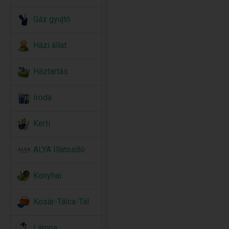
Gáz gyujtó
Házi állat
Háztartás
Iroda
Kerti
ALYA Illatosító
Konyhai
Kosár-Tálca-Tál
Lámpa