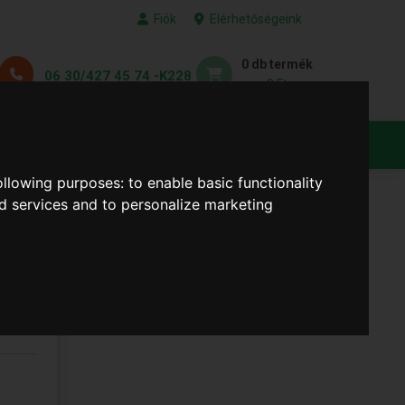
Fiók
Elérhetőségeink
0 db termék
06 30/427 45 74 -K228
0 Ft
KEDVENC TERMÉKEID
following purposes:
to enable basic functionality
nd services and to personalize marketing