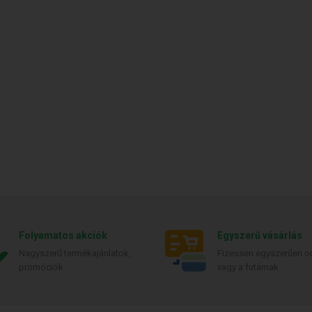
Folyamatos akciók
Egyszerű vásárlás
Nagyszerű termékajánlatok,
Fizessen egyszerűen on
promóciók
vagy a futárnak