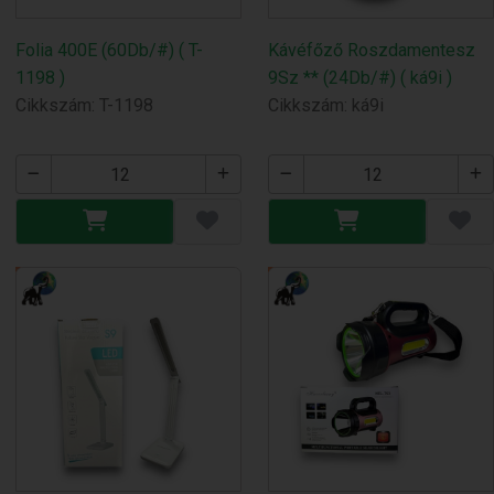
Folia 400E (60Db/#) ( T-
Kávéfőző Roszdamentesz
1198 )
9Sz ** (24Db/#) ( ká9i )
Cikkszám: T-1198
Cikkszám: ká9i