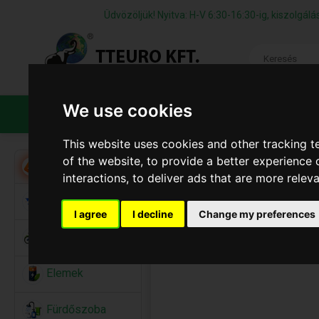
Üdvözöljük! Nyitva: H-V 6:30-16:30-ig, kiszolgá
We use cookies
TERMÉKEK
CÉGÜNKRŐL
ÁFS
This website uses cookies and other tracking 
of the website
,
to provide a better experience 
Akció
interactions
,
to deliver ads that are more relev
Alkalmi Kellékek
I agree
I decline
Change my preferences
Bicikli
Elemek
Fürdőszoba