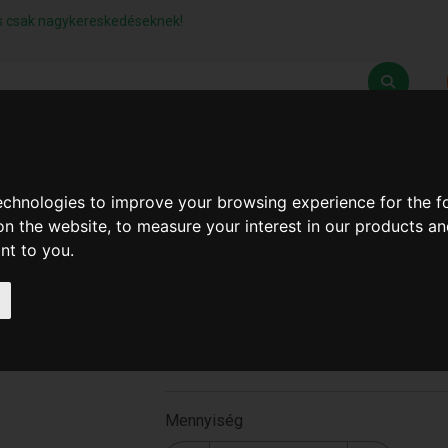
lás csak nagykereskedéseknek!
Z
SZÁLLÍTÁSI FELTÉTELEK
ELÉRHETŐSÉGEINK
technologies to improve your browsing experience for the 
on the website
,
to measure your interest in our products a
ant to you
.
Mosogató Rács Nagy
34X30Cm ** ( 1403 )
1403
Mennyiség