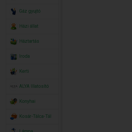
Gáz gyujtó
Házi állat
Háztartás
Iroda
Kerti
ALYA Illatosító
Konyhai
Kosár-Tálca-Tál
Lámpa