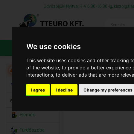
Üdvözöljük! Nyitva: H-V 6:30-16:30-ig, kiszolgá
We use cookies
TERMÉKEK
CÉGÜNKRŐL
ÁFS
This website uses cookies and other tracking 
of the website
,
to provide a better experience 
Akció
interactions
,
to deliver ads that are more relev
Alkalmi Kellékek
I agree
I decline
Change my preferences
Bicikli
Elemek
Fürdőszoba