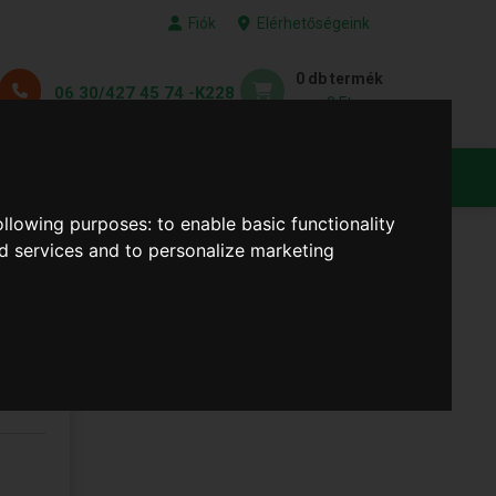
Fiók
Elérhetőségeink
0 db termék
06 30/427 45 74 -K228
0 Ft
KEDVENC TERMÉKEID
following purposes:
to enable basic functionality
nd services and to personalize marketing