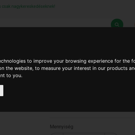
lás csak nagykereskedéseknek!
Z
SZÁLLÍTÁSI FELTÉTELEK
ELÉRHETŐSÉGEINK
technologies to improve your browsing experience for the 
on the website
,
to measure your interest in our products a
ant to you
.
Lakás Parfüm Diffúzor
(LAVENDER)
ALYA-LV
Mennyiség