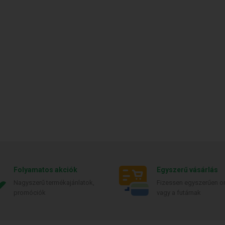
Folyamatos akciók
Egyszerű vásárlás
Nagyszerű termékajánlatok,
Fizessen egyszerűen on
promóciók
vagy a futárnak