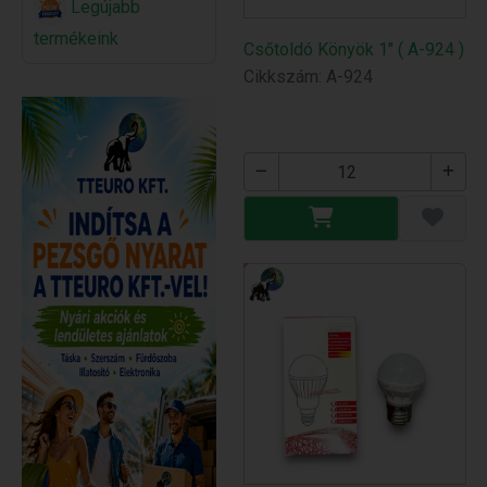
Legújabb
termékeink
Csőtoldó Könyök 1" ( A-924 )
Cikkszám: A-924