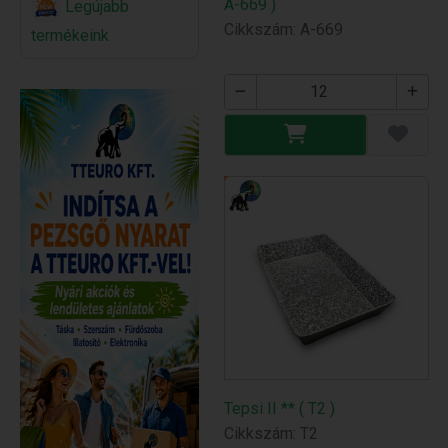
A-669 )
Legújabb
Cikkszám: A-669
termékeink
Tepsi II ** ( T2 )
Cikkszám: T2