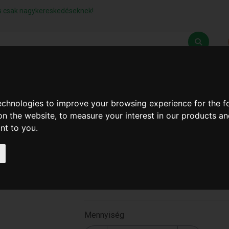
lás csak nagykereskedéseknek!
Z
SZÁLLÍTÁSI FELTÉTELEK
ELÉRHETŐSÉGEINK
technologies to improve your browsing experience for the 
on the website
,
to measure your interest in our products a
ant to you
.
Lakás Parfüm
Diffúzor(Powder)
ALYA-CD
Mennyiség