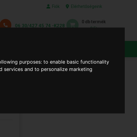
Fiók
Elérhetőségeink
0 db termék
06 30/427 45 74 -K228
0 Ft
KEDVENC TERMÉKEID
following purposes:
to enable basic functionality
nd services and to personalize marketing