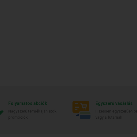
Folyamatos akciók
Egyszerű vásárlás
Nagyszerű termékajánlatok,
Fizessen egyszerűen on
promóciók
vagy a futárnak