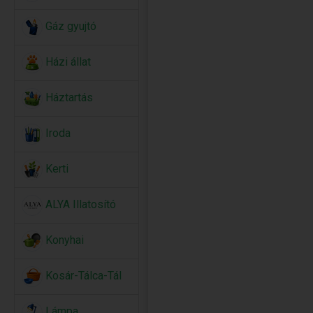
Gáz gyujtó
Házi állat
Háztartás
Iroda
Kerti
ALYA Illatosító
Konyhai
Kosár-Tálca-Tál
Lámpa