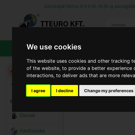
Üdvözöljük! Nyitva: H-V 6:30-16:30-ig, kiszolgá
We use cookies
TERMÉKEK
CÉGÜNKRŐL
ÁFS
This website uses cookies and other tracking 
of the website
,
to provide a better experience 
Akció
interactions
,
to deliver ads that are more relev
Alkalmi Kellékek
I agree
I decline
Change my preferences
Bicikli
Elemek
Fürdőszoba