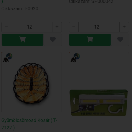
)
Cikkszám: SP000042
Cikkszám: T-0920
Gyümölcsömosó Kosár ( T-
2122 )