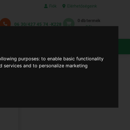
Fiók
Elérhetőségeink
0 db termék
06 30/427 45 74 -K228
0 Ft
KEDVENC TERMÉKEID
following purposes:
to enable basic functionality
nd services and to personalize marketing
RES