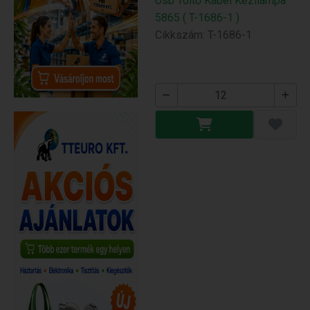
Usb Töltő Kábel Kézilámpa
5865 ( T-1686-1 )
Cikkszám: T-1686-1