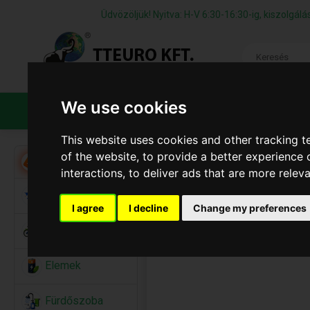
Üdvözöljük! Nyitva: H-V 6:30-16:30-ig, kiszolgá
We use cookies
TERMÉKEK
CÉGÜNKRŐL
ÁFS
This website uses cookies and other tracking 
of the website
,
to provide a better experience 
Akció
interactions
,
to deliver ads that are more relev
Alkalmi Kellékek
I agree
I decline
Change my preferences
Bicikli
Elemek
Fürdőszoba