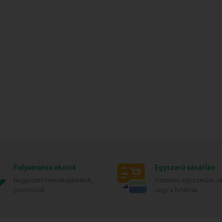
Folyamatos akciók
Egyszerű vásárlás
Nagyszerű termékajánlatok,
Fizessen egyszerűen on
promóciók
vagy a futárnak