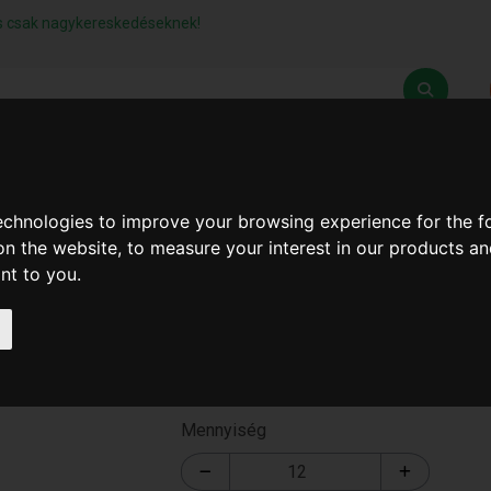
lás csak nagykereskedéseknek!
Z
SZÁLLÍTÁSI FELTÉTELEK
ELÉRHETŐSÉGEINK
technologies to improve your browsing experience for the 
on the website
,
to measure your interest in our products a
ant to you
.
MOSOGATÓ TÁL 17 LITE
HF-17L
Mennyiség