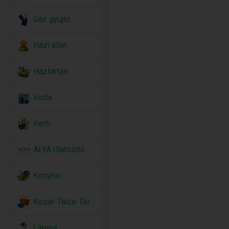
Gáz gyujtó
Házi állat
Háztartás
Iroda
Kerti
ALYA Illatosító
Konyhai
Kosár-Tálca-Tál
Lámpa