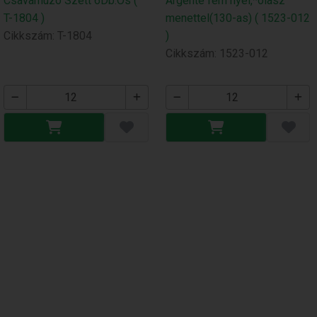
Csavarhúzó Szett 6Db.Os (
Argente fém nyél,*olasz
T-1804 )
menettel(130-as) ( 1523-012
Cikkszám: T-1804
)
Cikkszám: 1523-012