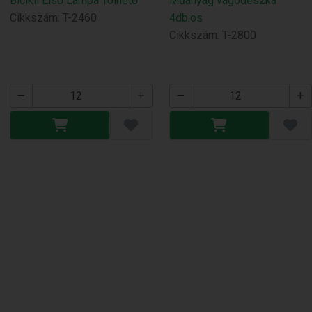
Bicikli Első Lámpa Tölhető
Műanyag vágodeszka
Cikkszám: T-2460
4db.os
Cikkszám: T-2800