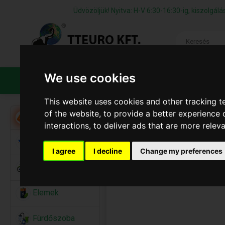
Üdvözöljük! Nyitva: H-V 6:30-16:30-ig, kiszolgá
We use cookies
TERMÉKEK
CÉGÜNKRŐL
ÁFS
This website uses cookies and other tracking 
of the website
,
to provide a better experience 
Akció
interactions
,
to deliver ads that are more relev
Alkalmi Kellékek
I agree
I decline
Change my preferences
Bicikli
Elemek
Fürdőszoba