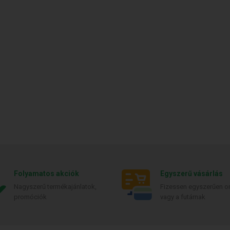
Folyamatos akciók
Egyszerű vásárlás
Nagyszerű termékajánlatok,
Fizessen egyszerűen on
promóciók
vagy a futárnak