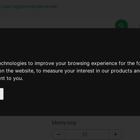
lás csak nagykereskedéseknek!
Z
SZÁLLÍTÁSI FELTÉTELEK
ELÉRHETŐSÉGEINK
technologies to improve your browsing experience for the 
on the website
,
to measure your interest in our products a
ant to you
.
Aroma Diffúzor
T-2525
Mennyiség