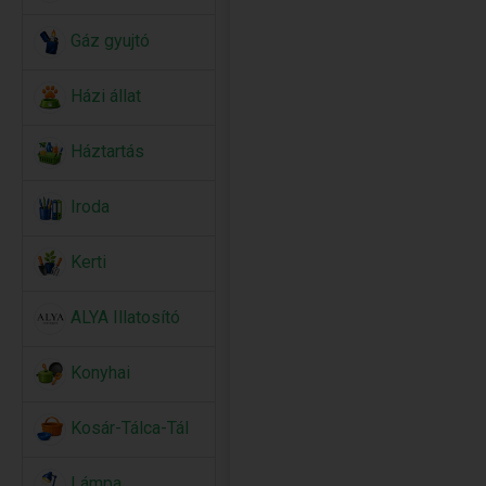
Gáz gyujtó
Házi állat
Háztartás
Iroda
Kerti
ALYA Illatosító
Konyhai
Kosár-Tálca-Tál
Lámpa