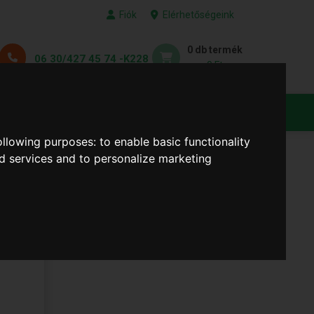
Fiók
Elérhetőségeink
0 db termék
06 30/427 45 74 -K228
0 Ft
KEDVENC TERMÉKEID
following purposes:
to enable basic functionality
nd services and to personalize marketing