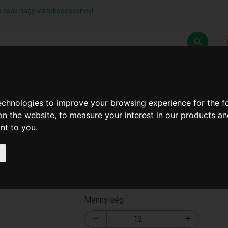
lás csak nagykereskedéseknek!
Z
SZÁLLÍTÁSI FELTÉTELEK
ELÉRHETŐSÉGEINK
technologies to improve your browsing experience for the 
on the website
,
to measure your interest in our products a
ant to you
.
PURHAB
T-2893-1
Mennyiség