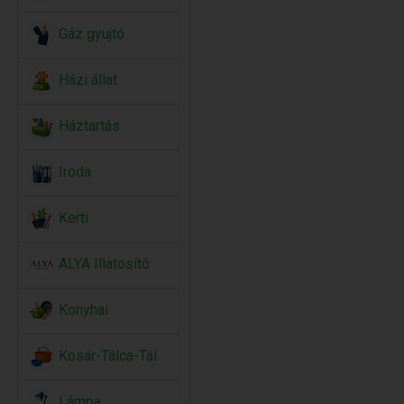
Gáz gyujtó
Házi állat
Háztartás
Iroda
Kerti
ALYA Illatosító
Konyhai
Kosár-Tálca-Tál
Lámpa