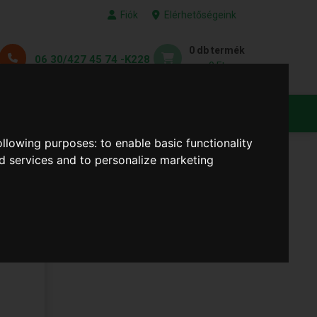
Fiók
Elérhetőségeink
0 db termék
06 30/427 45 74 -K228
0 Ft
KEDVENC TERMÉKEID
following purposes:
to enable basic functionality
nd services and to personalize marketing