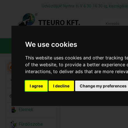
Üdvözöljük! Nyitva: H-V 6:30-16:30-ig, kiszolgá
We use cookies
TERMÉKEK
CÉGÜNKRŐL
ÁFS
This website uses cookies and other tracking 
of the website
,
to provide a better experience 
Akció
interactions
,
to deliver ads that are more relev
Alkalmi Kellékek
I agree
I decline
Change my preferences
Bicikli
Elemek
Fürdőszoba