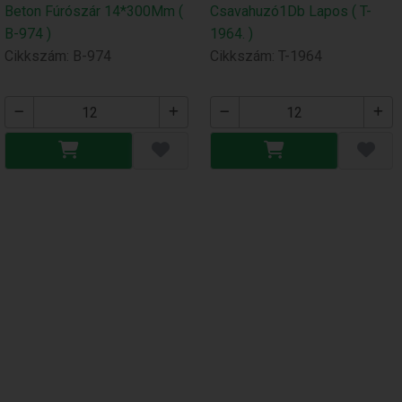
Beton Fúrószár 14*300Mm (
Csavahuzó1Db Lapos ( T-
B-974 )
1964. )
Cikkszám: B-974
Cikkszám: T-1964