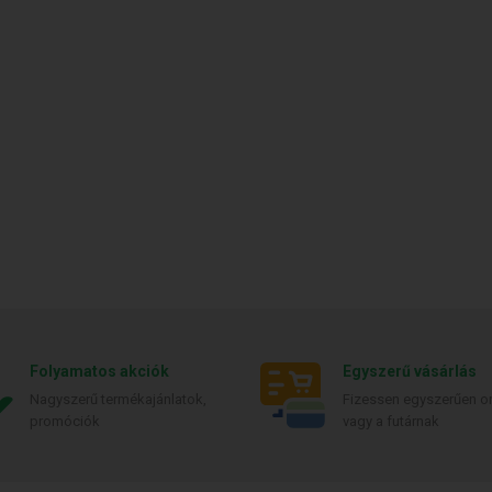
Folyamatos akciók
Egyszerű vásárlás
Nagyszerű termékajánlatok,
Fizessen egyszerűen on
promóciók
vagy a futárnak