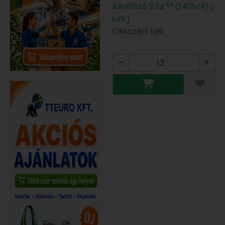
Kávéfőző 9.Sz ** (24Db/#) (
ká9 )
Cikkszám: ká9