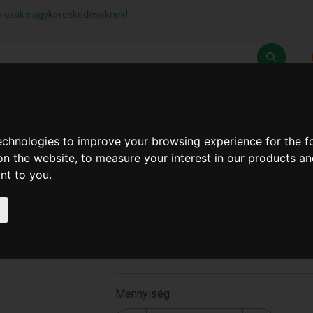
lás csak nagykereskedéseknek!
Z
SZÁLLÍTÁSI FELTÉTELEK
ELÉRHETŐSÉGEINK
technologies to improve your browsing experience for the 
on the website
,
to measure your interest in our products a
ant to you
.
Alya Illatosító 250ml (Mar
Waves)
ALYA-MW
Mennyiség