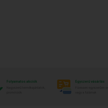
Folyamatos akciók
Egyszerű vásárlás
Nagyszerű termékajánlatok,
Fizessen egyszerűen on
promóciók
vagy a futárnak