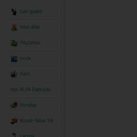
Gáz gyujtó
Házi állat
Háztartás
Iroda
Kerti
ALYA Illatosító
Konyhai
Kosár-Tálca-Tál
Lámpa