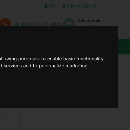
Fiók
Elérhetőségeink
0 db termék
06 30/427 45 74 -K228
0 Ft
KEDVENC TERMÉKEID
following purposes:
to enable basic functionality
nd services and to personalize marketing
ine