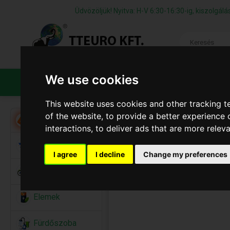
Üdvözöljük! Nyitva: H-V 6:30-16:30-ig, kiszolgá
We use cookies
TERMÉKEK
CÉGÜNKRŐL
ÁFS
This website uses cookies and other tracking 
of the website
,
to provide a better experience 
Akció
interactions
,
to deliver ads that are more relev
Alkalmi Kellékek
I agree
I decline
Change my preferences
Bicikli
Elemek
Fürdőszoba