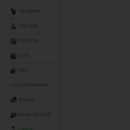
Gáz gyujtó
Házi állat
Háztartás
Iroda
Kerti
ALYA Illatosító
Konyhai
Kosár-Tálca-Tál
Lámpa