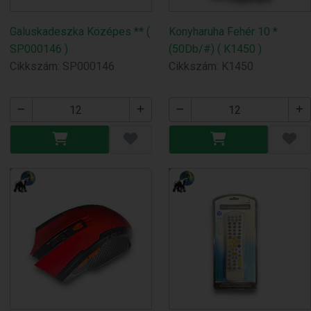
Galuskadeszka Középes ** (
Konyharuha Fehér 10 *
SP000146 )
(50Db/#) ( K1450 )
Cikkszám: SP000146
Cikkszám: K1450