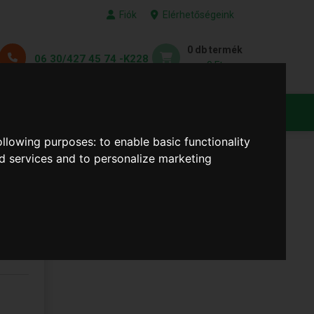
Fiók
Elérhetőségeink
0 db termék
06 30/427 45 74 -K228
0 Ft
KEDVENC TERMÉKEID
following purposes:
to enable basic functionality
nd services and to personalize marketing
let