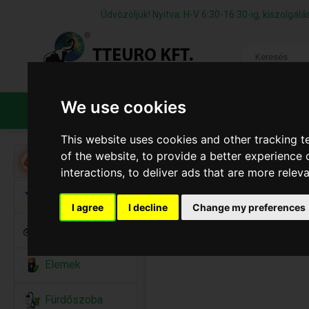
Üdvözöljük! Nyitva: H-V 6:30-16:30-ig, kiszolgá
We use cookies
TERMÉKEK
CÉGÜNKRŐL
ÁFS
This website uses cookies and other tracking 
of the website
,
to provide a better experience 
Akció
interactions
,
to deliver ads that are more relev
Alkalmi Kellékek
I agree
I decline
Change my preferences
Bicikli
Elemek
Fürdőszoba