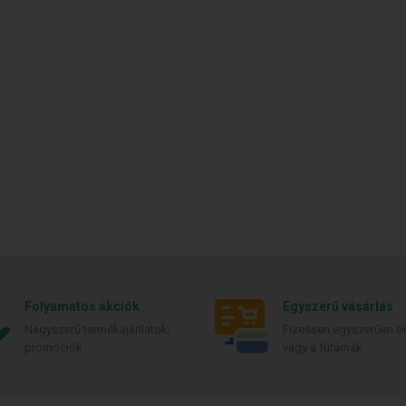
Folyamatos akciók
Egyszerű vásárlás
Nagyszerű termékajánlatok,
Fizessen egyszerűen on
promóciók
vagy a futárnak