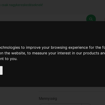
lás csak nagykereskedéseknek!
Z
SZÁLLÍTÁSI FELTÉTELEK
ELÉRHETŐSÉGEINK
technologies to improve your browsing experience for the 
on the website
,
to measure your interest in our products a
ant to you
.
Alya Illatosító 250ml (Vio
Bomb)
ALYA-VB
Mennyiség