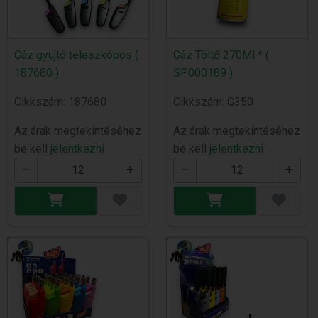
Gáz gyujtó teleszkópos (
Gáz Töltő 270Ml * (
187680 )
SP000189 )
Cikkszám: 187680
Cikkszám: G350
Az árak megtekintéséhez
Az árak megtekintéséhez
be kell
jelentkezni
be kell
jelentkezni