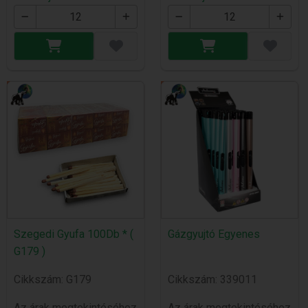
Szegedi Gyufa 100Db * (
Gázgyujtó Egyenes
G179 )
Cikkszám: G179
Cikkszám: 339011
Az árak megtekintéséhez
Az árak megtekintéséhez