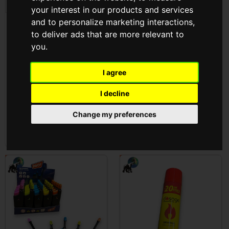
your interest in our products and services
and to personalize marketing interactions
,
Gáz Gyujtó ( DL-16 )
Gáz Gyujtó Mini Fix* (
to deliver ads that are more relevant to
347100 )
you
.
Cikkszám: DL-16
Cikkszám: 347100
I agree
Az árak megtekintéséhez
Az árak megtekintéséhez
be kell
jelentkezni
be kell
jelentkezni
I decline
Change my preferences