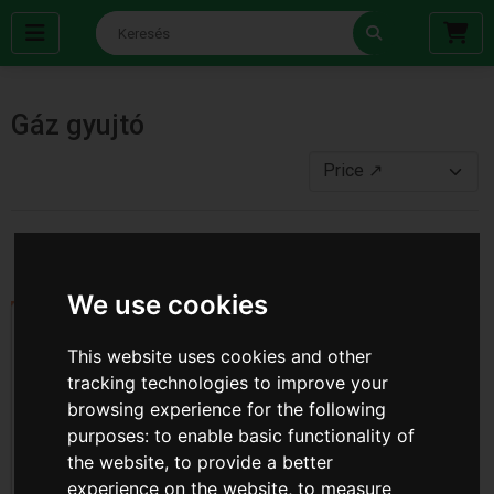
Gáz gyujtó
‹
1
2
›
We use cookies
This website uses cookies and other
tracking technologies to improve your
browsing experience for the following
purposes:
to enable basic functionality of
the website
,
to provide a better
experience on the website
,
to measure