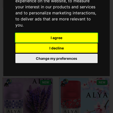
experience on the website
,
to measure
your interest in our products and services
Alya Illatosító 250ml
and to personalize marketing interactions
,
Alya Illatosító 250ml
(Fresh Vibes)
to deliver ads that are more relevant to
(Exotic Leaves)
you
.
Cikkszám: ALYA-EL
Cikkszám: ALYA-FV
I agree
Az árak megtekintéséhez
Az árak megtekintéséhez
be kell
jelentkezni
be kell
jelentkezni
I decline
Change my preferences
NEW
NEW