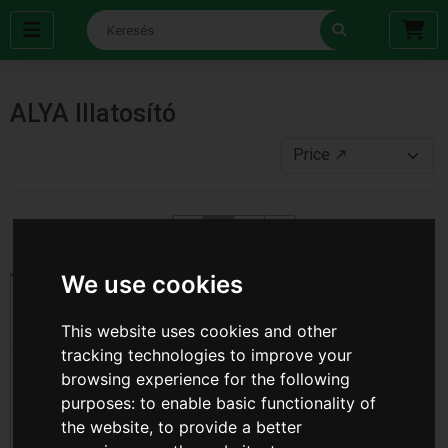
ALYA Illatosító
‹
1
2
›
We use cookies
NEW
NEW
This website uses cookies and other
tracking technologies to improve your
browsing experience for the following
purposes:
to enable basic functionality of
the website
,
to provide a better