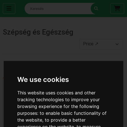
Szépség és Egészség
‹
1
2
3
4
5
›
We use cookies
This website uses cookies and other
tracking technologies to improve your
browsing experience for the following
purposes:
to enable basic functionality of
the website
,
to provide a better
experience on the website
,
to measure