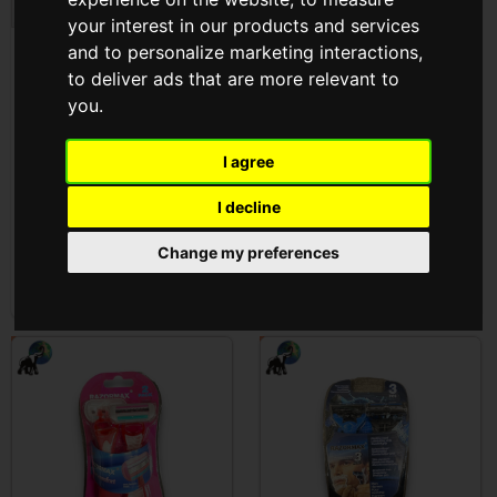
your interest in our products and services
and to personalize marketing interactions
,
Térdszorittó ( A-140 )
Borotvá + Pótfej 10db ( T-
to deliver ads that are more relevant to
1242-2 )
you
.
Cikkszám: A-140
Cikkszám: T-1242-2
I agree
Az árak megtekintéséhez
Az árak megtekintéséhez
be kell
jelentkezni
be kell
jelentkezni
I decline
Change my preferences