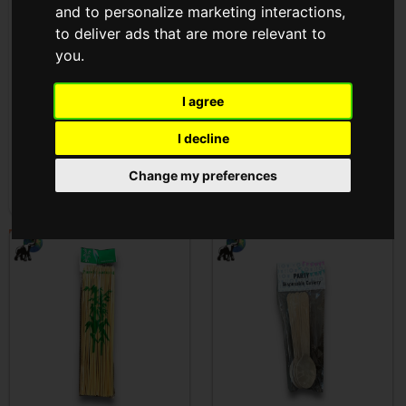
and to personalize marketing interactions
,
0990 )
0989 )
to deliver ads that are more relevant to
you
.
Cikkszám: T-0990
Cikkszám: T-0989
Az árak megtekintéséhez
Az árak megtekintéséhez
I agree
be kell
jelentkezni
be kell
jelentkezni
I decline
Change my preferences