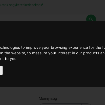
lás csak nagykereskedéseknek!
Z
SZÁLLÍTÁSI FELTÉTELEK
ELÉRHETŐSÉGEINK
technologies to improve your browsing experience for the 
on the website
,
to measure your interest in our products a
ant to you
.
Drótkefe 3Db.Os Kis (
SP000249 )
SP000249
Mennyiség