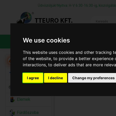
Üdvözöljük! Nyitva: H-V 6:30-16:30-ig, kiszolgá
We use cookies
TERMÉKEK
CÉGÜNKRŐL
ÁFS
This website uses cookies and other tracking 
of the website
,
to provide a better experience 
Akció
interactions
,
to deliver ads that are more relev
Alkalmi Kellékek
I agree
I decline
Change my preferences
Bicikli
Elemek
Fürdőszoba