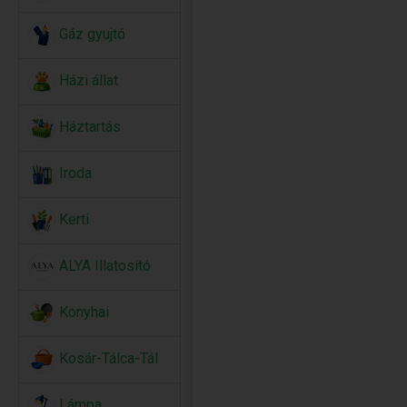
Gáz gyujtó
Házi állat
Háztartás
Iroda
Kerti
ALYA Illatosító
Konyhai
Kosár-Tálca-Tál
Lámpa