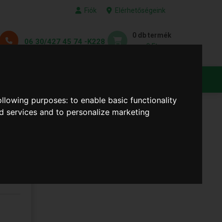
Fiók
Elérhetőségeink
0 db termék
06 30/427 45 74 -K228
0 Ft
KEDVENC TERMÉKEID
following purposes:
to enable basic functionality
nd services and to personalize marketing