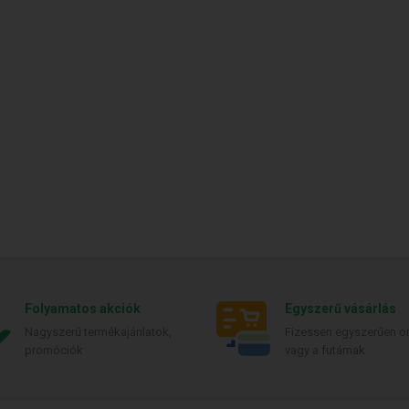
Folyamatos akciók
Egyszerű vásárlás
Nagyszerű termékajánlatok,
Fizessen egyszerűen on
promóciók
vagy a futárnak